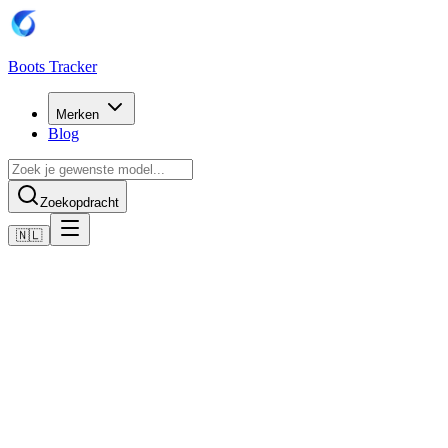
Boots Tracker
Merken
Blog
Zoekopdracht
🇳🇱
Home
Adidas voetbalschoenen
Adidas Copa Mundial SPZL FC Firm Ground Boots
Nu kopen