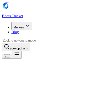
Boots Tracker
Merken
Blog
Zoekopdracht
🇳🇱
Home
Adidas voetbalschoenen
Adidas Predator Elite Turf Boots
Nu kopen