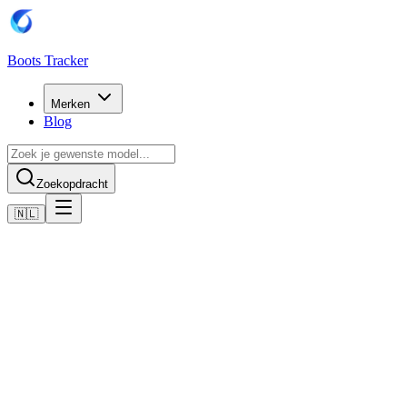
Boots Tracker
Merken
Blog
Zoekopdracht
🇳🇱
Home
Adidas voetbalschoenen
Adidas Copa Pure 2 Elite Firm Ground Boots
Nu kopen