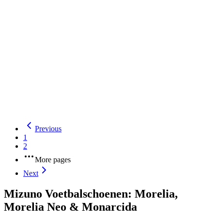
10.5
Maxi Sport 🇮🇹
70,00 €
35,00 €
Mizuno Mizuno Alpha II Auswählen FG Fußballschuhe
Mizuno Mizuno Alpha II Auswählen FG Fußballschuhe
Mizuno
-
P1GA2565-60
-
Rot-Schwarz-Gold
10.5
11
FutbolEmotion 🇩🇪
79,99 €
35,99 €
Previous
1
2
More pages
Next
Mizuno Voetbalschoenen: Morelia,
Morelia Neo & Monarcida