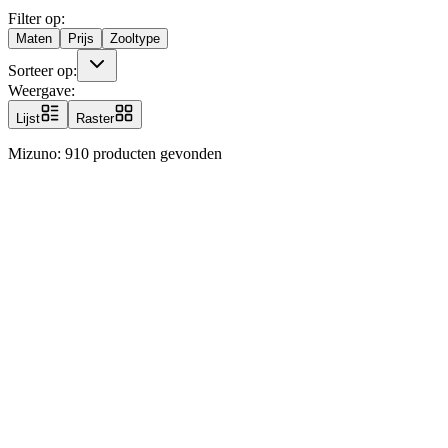
Filter op:
Maten
Prijs
Zooltype
Sorteer op:
Weergave:
Lijst
Raster
Mizuno
: 910 producten gevonden
Mizuno Morelia II Club FG Dyna Gelb Rot Silber F45
Mizuno Morelia II Club FG Dyna Gelb Rot Silber F45
Mizuno
-
P1GA2416-45
-
gelb
11
Soccerboots 🇩🇪
74,95 €
23,32 €
Mizuno Morelia Sala Club IN
Mizuno Morelia Sala Club IN
Mizuno
-
Q1GA2403-93
-
Rouge
Rayonnant/Noir
11
ProDirect 🇫🇷
28,00 €
Mizuno Morelia Sala Club IN
Mizuno Morelia Sala Club IN
Mizuno
-
Q1GA2403-93
-
Rosso