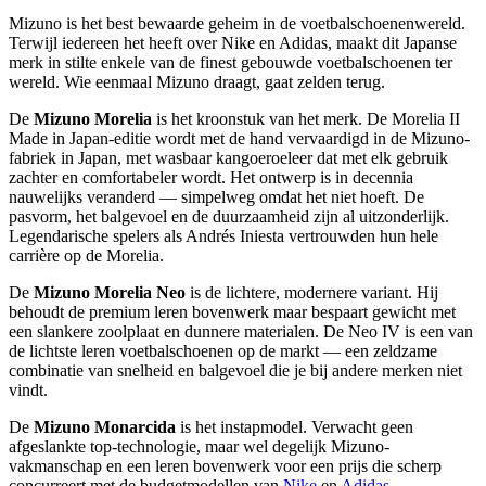
Mizuno is het best bewaarde geheim in de voetbalschoenenwereld.
Terwijl iedereen het heeft over Nike en Adidas, maakt dit Japanse
merk in stilte enkele van de finest gebouwde voetbalschoenen ter
wereld. Wie eenmaal Mizuno draagt, gaat zelden terug.
De
Mizuno Morelia
is het kroonstuk van het merk. De Morelia II
Made in Japan-editie wordt met de hand vervaardigd in de Mizuno-
fabriek in Japan, met wasbaar kangoeroeleer dat met elk gebruik
zachter en comfortabeler wordt. Het ontwerp is in decennia
nauwelijks veranderd — simpelweg omdat het niet hoeft. De
pasvorm, het balgevoel en de duurzaamheid zijn al uitzonderlijk.
Legendarische spelers als Andrés Iniesta vertrouwden hun hele
carrière op de Morelia.
De
Mizuno Morelia Neo
is de lichtere, modernere variant. Hij
behoudt de premium leren bovenwerk maar bespaart gewicht met
een slankere zoolplaat en dunnere materialen. De Neo IV is een van
de lichtste leren voetbalschoenen op de markt — een zeldzame
combinatie van snelheid en balgevoel die je bij andere merken niet
vindt.
De
Mizuno Monarcida
is het instapmodel. Verwacht geen
afgeslankte top-technologie, maar wel degelijk Mizuno-
vakmanschap en een leren bovenwerk voor een prijs die scherp
concurreert met de budgetmodellen van
Nike
en
Adidas
.