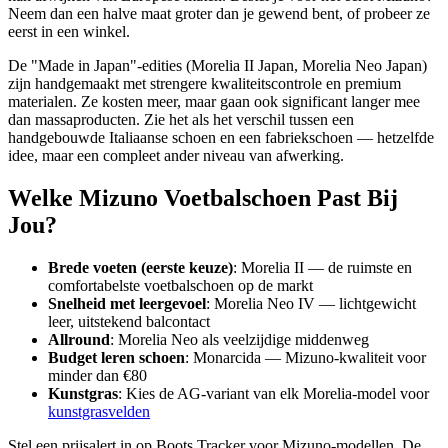
Neem dan een halve maat groter dan je gewend bent, of probeer ze
eerst in een winkel.
De "Made in Japan"-edities (Morelia II Japan, Morelia Neo Japan)
zijn handgemaakt met strengere kwaliteitscontrole en premium
materialen. Ze kosten meer, maar gaan ook significant langer mee
dan massaproducten. Zie het als het verschil tussen een
handgebouwde Italiaanse schoen en een fabriekschoen — hetzelfde
idee, maar een compleet ander niveau van afwerking.
Welke Mizuno Voetbalschoen Past Bij
Jou?
Brede voeten (eerste keuze)
: Morelia II — de ruimste en
comfortabelste voetbalschoen op de markt
Snelheid met leergevoel
: Morelia Neo IV — lichtgewicht
leer, uitstekend balcontact
Allround
: Morelia Neo als veelzijdige middenweg
Budget leren schoen
: Monarcida — Mizuno-kwaliteit voor
minder dan €80
Kunstgras
: Kies de AG-variant van elk Morelia-model voor
kunstgrasvelden
Stel een prijsalert in op Boots Tracker voor Mizuno-modellen. De