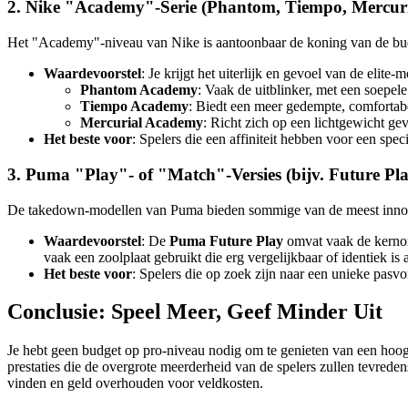
2. Nike "Academy"-Serie (Phantom, Tiempo, Mercuri
Het "Academy"-niveau van Nike is aantoonbaar de koning van de budgetm
Waardevoorstel
: Je krijgt het uiterlijk en gevoel van de elite
Phantom Academy
: Vaak de uitblinker, met een soepe
Tiempo Academy
: Biedt een meer gedempte, comfortab
Mercurial Academy
: Richt zich op een lichtgewicht gev
Het beste voor
: Spelers die een affiniteit hebben voor een spec
3. Puma "Play"- of "Match"-Versies (bijv. Future Pl
De takedown-modellen van Puma bieden sommige van de meest innova
Waardevoorstel
: De
Puma Future Play
omvat vaak de kernon
vaak een zoolplaat gebruikt die erg vergelijkbaar of identiek is 
Het beste voor
: Spelers die op zoek zijn naar een unieke pas
Conclusie: Speel Meer, Geef Minder Uit
Je hebt geen budget op pro-niveau nodig om te genieten van een hoogw
prestaties die de overgrote meerderheid van de spelers zullen tevrede
vinden en geld overhouden voor veldkosten.