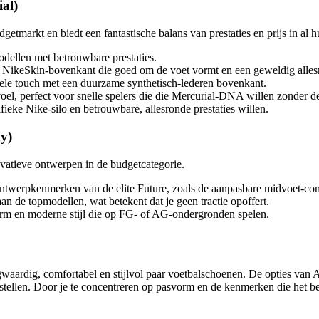
al)
arkt en biedt een fantastische balans van prestaties en prijs in al hu
-modellen met betrouwbare prestaties.
le NikeSkin-bovenkant die goed om de voet vormt en een geweldig allesr
ele touch met een duurzame synthetisch-lederen bovenkant.
oel, perfect voor snelle spelers die die Mercurial-DNA willen zonder de 
ifieke Nike-silo en betrouwbare, allesronde prestaties willen.
ay)
tieve ontwerpen in de budgetcategorie.
twerpkenmerken van de elite Future, zoals de aanpasbare midvoet-compr
aan de topmodellen, wat betekent dat je geen tractie opoffert.
vorm en moderne stijl die op FG- of AG-ondergronden spelen.
aardig, comfortabel en stijlvol paar voetbalschoenen. De opties van A
nstellen. Door je te concentreren op pasvorm en de kenmerken die het be