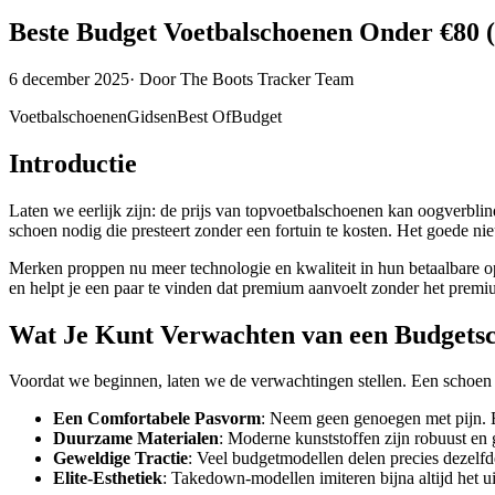
Beste Budget Voetbalschoenen Onder €80 
6 december 2025
·
Door
The Boots Tracker Team
Voetbalschoenen
Gidsen
Best Of
Budget
Introductie
Laten we eerlijk zijn: de prijs van topvoetbalschoenen kan oogverbli
schoen nodig die presteert zonder een fortuin te kosten. Het goede
Merken proppen nu meer technologie en kwaliteit in hun betaalbare opt
en helpt je een paar te vinden dat premium aanvoelt zonder het premiu
Wat Je Kunt Verwachten van een Budgets
Voordat we beginnen, laten we de verwachtingen stellen. Een schoen on
Een Comfortabele Pasvorm
: Neem geen genoegen met pijn. E
Duurzame Materialen
: Moderne kunststoffen zijn robuust en
Geweldige Tractie
: Veel budgetmodellen delen precies dezelfd
Elite-Esthetiek
: Takedown-modellen imiteren bijna altijd het uit