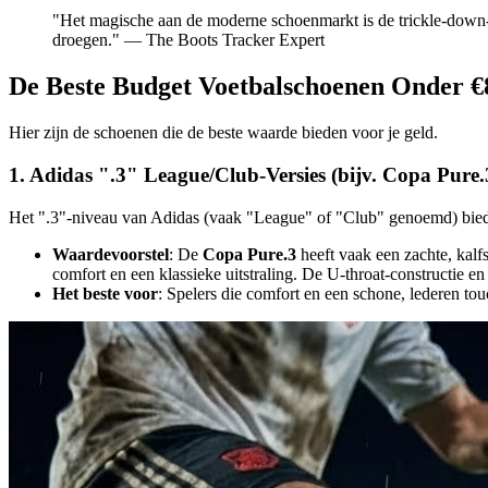
"Het magische aan de moderne schoenmarkt is de trickle-down-t
droegen." — The Boots Tracker Expert
De Beste Budget Voetbalschoenen Onder €
Hier zijn de schoenen die de beste waarde bieden voor je geld.
1. Adidas ".3" League/Club-Versies (bijv. Copa Pure.
Het ".3"-niveau van Adidas (vaak "League" of "Club" genoemd) biedt
Waardevoorstel
: De
Copa Pure.3
heeft vaak een zachte, kalf
comfort en een klassieke uitstraling. De U-throat-constructie 
Het beste voor
: Spelers die comfort en een schone, lederen to