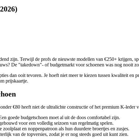
(2026)
ndend zijn. Terwijl de profs de nieuwste modellen van €250+ krijgen, s
 nieuws? De "takedown"- of budgetmarkt voor schoenen was nog nooit zo
ies dan ooit tevoren. Je hoeft niet meer te kiezen tussen kwaliteit en 
m prijskaartje.
choen
der €80 heeft niet de ultralichte constructie of het premium K-leder v
en goede budgetschoen moet al uit de doos comfortabel zijn.
 gebouwd voor een volledig seizoen van regelmatig spelen.
e zoolplaat en noppenpatroon als hun duurdere broertjes en zusjes.
erlijk van de topversies, zodat je er nog steeds goed uit kunt zien.