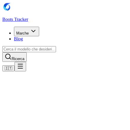
Boots Tracker
Marche
Blog
Ricerca
🇮🇹
Home
Scarpe da calcio Nike
Nike Air Zoom Mercurial Vapor XVI Elite AG-Pro
Acquista ora