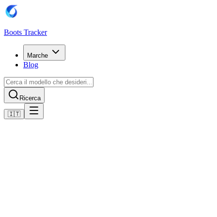
Boots Tracker
Marche
Blog
Ricerca
🇮🇹
Home
Scarpe da calcio Puma
Scarpe Puma Future 8 Play FG/AG
Acquista ora