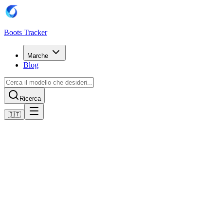
Boots Tracker
Marche
Blog
Ricerca
🇮🇹
Home
Scarpe da calcio Adidas
adidas Predator League MG
Acquista ora