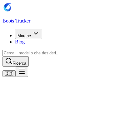
Boots Tracker
Marche
Blog
Ricerca
🇮🇹
Home
Scarpe da calcio Nike
Nike Air Zoom Mercurial Vapor XVI Elite SG-Pro
Acquista ora