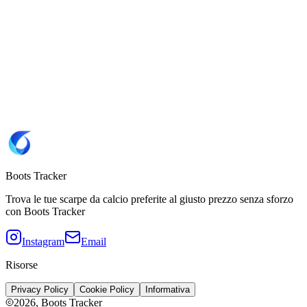
7
Sito
ProDirect 🇩🇪
Brand
Nike
SKU
FQ8688-700
Copia SKU FQ8688-700
Colorazione
Volt/Schwarz
Tipo di suola
SG_PRO
(Terreno morbido con tacchetti
intercambiabili)
Boots Tracker
Trova le tue scarpe da calcio preferite al giusto prezzo senza sforzo
con Boots Tracker
Instagram
Email
Risorse
Privacy Policy
Cookie Policy
Informativa
2026
, Boots Tracker