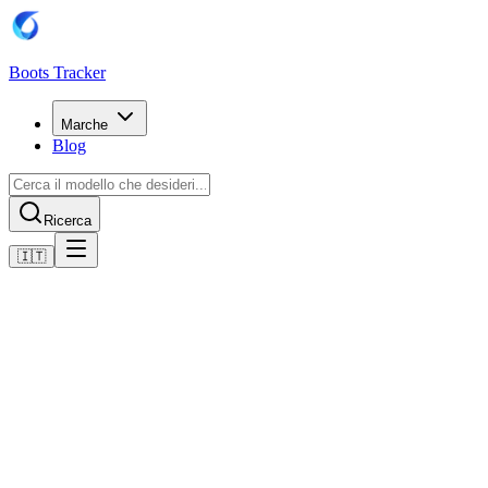
Boots Tracker
Marche
Blog
Ricerca
🇮🇹
Home
Scarpe da calcio Puma
Scarpe Puma Future 8 Pro FG/AG
Acquista ora