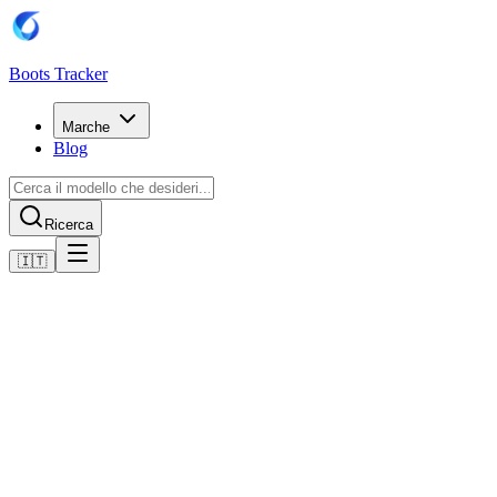
Boots Tracker
Marche
Blog
Ricerca
🇮🇹
Home
Scarpe da calcio Puma
Scarpe Puma Future 8 Pro Cage Turf
Acquista ora