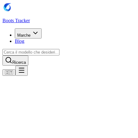
Boots Tracker
Marche
Blog
Ricerca
🇮🇹
Home
Scarpe da calcio Puma
Scarpe Puma Future 8 Play MG
Acquista ora