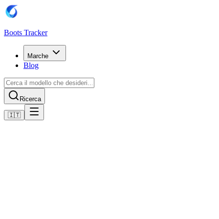
Boots Tracker
Marche
Blog
Ricerca
🇮🇹
Home
Scarpe da calcio Adidas
adidas Predator League MG
Acquista ora