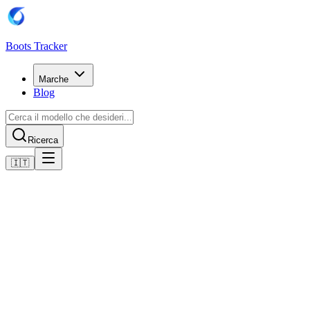
Boots Tracker
Marche
Blog
Ricerca
🇮🇹
Home
Scarpe da calcio Adidas
Adidas Predator League Turf Boots
Acquista ora