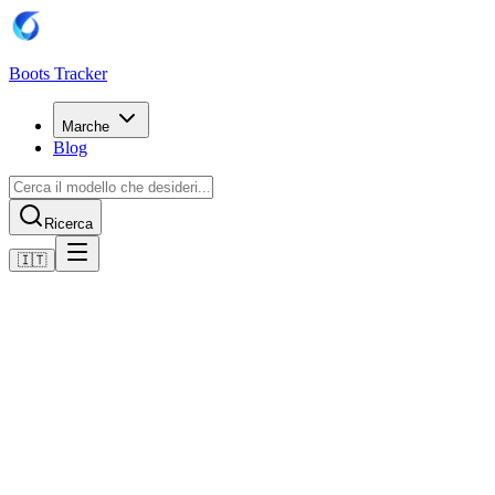
Boots Tracker
Marche
Blog
Ricerca
🇮🇹
Home
Scarpe da calcio Adidas
Adidas Predator Pro Firm Ground Boots
Acquista ora