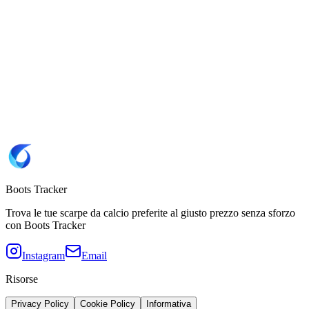
7.5
8
8.5
Sito
Adidas 🇫🇷
Brand
Adidas
SKU
ID9038
Copia SKU ID9038
Colorazione
Halo Blue / Blue Fusion / Lucid Lemon
Tipo di suola
FG
(Erba naturale)
Boots Tracker
Trova le tue scarpe da calcio preferite al giusto prezzo senza sforzo
con Boots Tracker
Instagram
Email
Risorse
Privacy Policy
Cookie Policy
Informativa