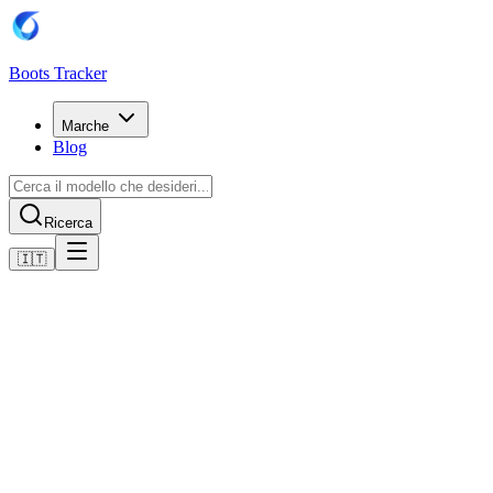
Boots Tracker
Marche
Blog
Ricerca
🇮🇹
Home
Scarpe da calcio Adidas
Adidas Copa Pure 3 Elite Firm Ground Boots
Acquista ora