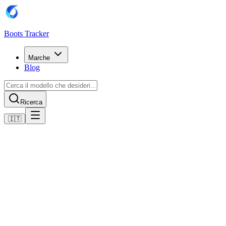
Boots Tracker
Marche
Blog
Ricerca
🇮🇹
Home
Scarpe da calcio Adidas
Adidas Copa Pure 2 Club Flexible Ground Boots
Acquista ora