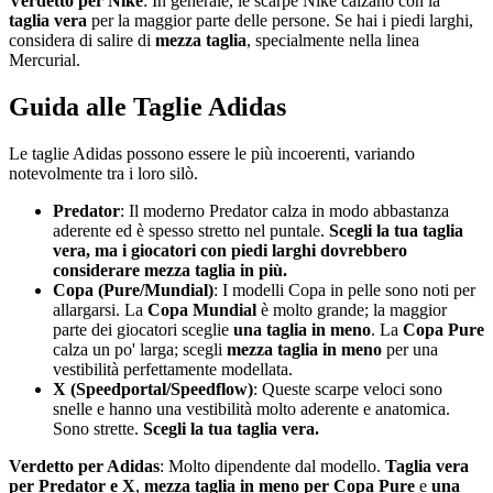
Verdetto per Nike
: In generale, le scarpe Nike calzano con la
taglia vera
per la maggior parte delle persone. Se hai i piedi larghi,
considera di salire di
mezza taglia
, specialmente nella linea
Mercurial.
Guida alle Taglie Adidas
Le taglie Adidas possono essere le più incoerenti, variando
notevolmente tra i loro silò.
Predator
: Il moderno Predator calza in modo abbastanza
aderente ed è spesso stretto nel puntale.
Scegli la tua taglia
vera, ma i giocatori con piedi larghi dovrebbero
considerare mezza taglia in più.
Copa (Pure/Mundial)
: I modelli Copa in pelle sono noti per
allargarsi. La
Copa Mundial
è molto grande; la maggior
parte dei giocatori sceglie
una taglia in meno
. La
Copa Pure
calza un po' larga; scegli
mezza taglia in meno
per una
vestibilità perfettamente modellata.
X (Speedportal/Speedflow)
: Queste scarpe veloci sono
snelle e hanno una vestibilità molto aderente e anatomica.
Sono strette.
Scegli la tua taglia vera.
Verdetto per Adidas
: Molto dipendente dal modello.
Taglia vera
per Predator e X
,
mezza taglia in meno per Copa Pure
e
una