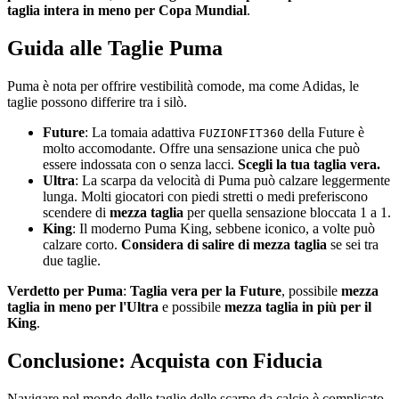
taglia intera in meno per Copa Mundial
.
Guida alle Taglie Puma
Puma è nota per offrire vestibilità comode, ma come Adidas, le
taglie possono differire tra i silò.
Future
: La tomaia adattiva
della Future è
FUZIONFIT360
molto accomodante. Offre una sensazione unica che può
essere indossata con o senza lacci.
Scegli la tua taglia vera.
Ultra
: La scarpa da velocità di Puma può calzare leggermente
lunga. Molti giocatori con piedi stretti o medi preferiscono
scendere di
mezza taglia
per quella sensazione bloccata 1 a 1.
King
: Il moderno Puma King, sebbene iconico, a volte può
calzare corto.
Considera di salire di mezza taglia
se sei tra
due taglie.
Verdetto per Puma
:
Taglia vera per la Future
, possibile
mezza
taglia in meno per l'Ultra
e possibile
mezza taglia in più per il
King
.
Conclusione: Acquista con Fiducia
Navigare nel mondo delle taglie delle scarpe da calcio è complicato,