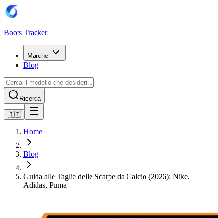
Boots Tracker
Marche
Blog
Ricerca
🇮🇹
Home
Blog
Guida alle Taglie delle Scarpe da Calcio (2026): Nike,
Adidas, Puma