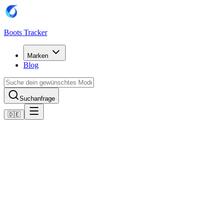
Boots Tracker
Marken
Blog
Suchanfrage
🇩🇪
Home
Adidas Fußballschuhe
adidas Predator League FG
Jetzt kaufen