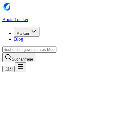
Boots Tracker
Marken
Blog
Suchanfrage
🇩🇪
Home
Puma Fußballschuhe
Scarpe Puma Future 8 Match MG
Jetzt kaufen