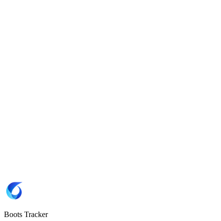
8
8.5
9
9.5
10
10.5
11
11.5
12
12.5
13
13.5
Website
Adidas 🇩🇪
Marke
Adidas
SKU
KI1698
SKU KI1698 kopieren
Farbstellung
Core Black / Iron Metallic / Tech Grey Metallic
Sohlentyp
FG
(Naturrasen)
Boots Tracker