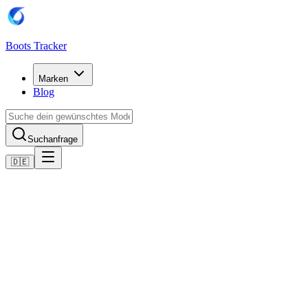
Boots Tracker
Marken
Blog
Suchanfrage
🇩🇪
Home
Adidas Fußballschuhe
Adidas ADIZERO F50 SHOES
Jetzt kaufen