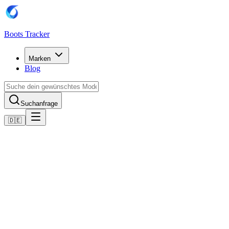
Boots Tracker
Marken
Blog
Suchanfrage
🇩🇪
Home
Puma Fußballschuhe
Scarpe Puma Future 8 Play FG/AG
Jetzt kaufen