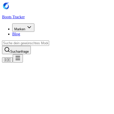
Boots Tracker
Marken
Blog
Suchanfrage
🇩🇪
Home
Adidas Fußballschuhe
adidas Predator League FG
Jetzt kaufen