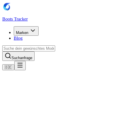
Boots Tracker
Marken
Blog
Suchanfrage
🇩🇪
Home
Adidas Fußballschuhe
adidas Predator League MG
Jetzt kaufen