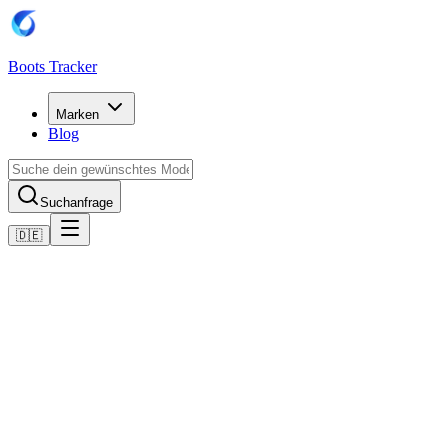
Boots Tracker
Marken
Blog
Suchanfrage
🇩🇪
Home
Puma Fußballschuhe
Scarpe Puma Future 8 Match MxSG
Jetzt kaufen