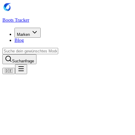
Boots Tracker
Marken
Blog
Suchanfrage
🇩🇪
Home
Adidas Fußballschuhe
Adidas Copa Gloro 2 Firm Ground Boots
Jetzt kaufen