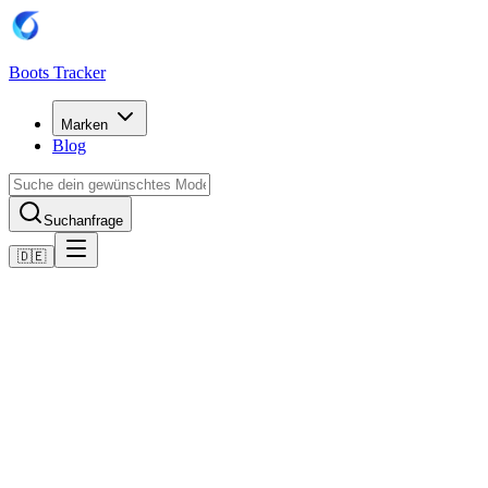
Boots Tracker
Marken
Blog
Suchanfrage
🇩🇪
Home
Puma Fußballschuhe
Scarpe Puma Future 8 Match MxSG
Jetzt kaufen