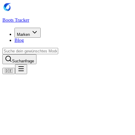
Boots Tracker
Marken
Blog
Suchanfrage
🇩🇪
Home
Puma Fußballschuhe
Scarpe Puma Future 8 Match Turf
Jetzt kaufen