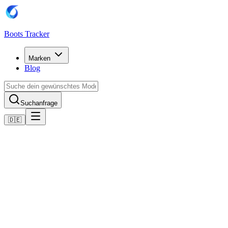
Boots Tracker
Marken
Blog
Suchanfrage
🇩🇪
Home
Adidas Fußballschuhe
adidas Predator League MG
Jetzt kaufen