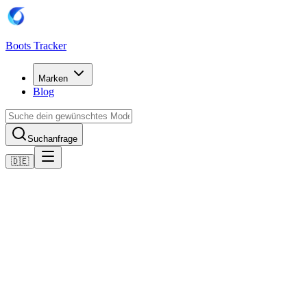
Boots Tracker
Marken
Blog
Suchanfrage
🇩🇪
Home
Adidas Fußballschuhe
adidas Predator League FG/MG
Jetzt kaufen