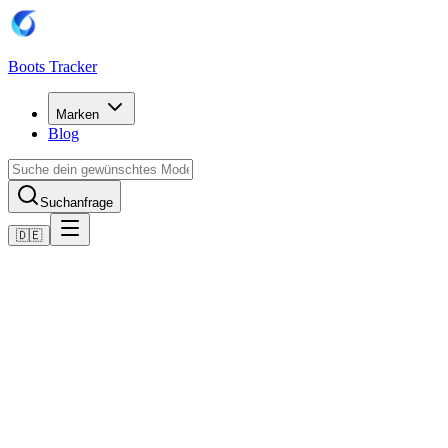
Boots Tracker
Marken
Blog
Suchanfrage
🇩🇪
Home
Adidas Fußballschuhe
adidas adidas Copa Pure III Elite LL FG Fußballschuhe
Jetzt kaufen