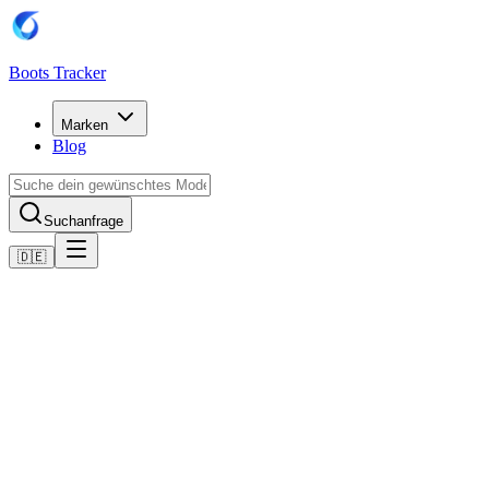
Boots Tracker
Marken
Blog
Suchanfrage
🇩🇪
Home
Adidas Fußballschuhe
Adidas F50 League Messi Firm/Multi-Ground Boots
Jetzt kaufen