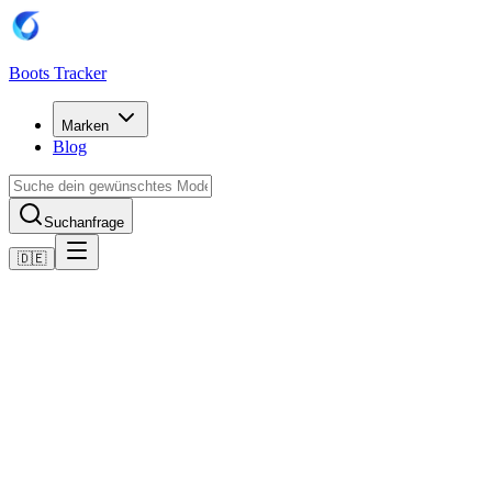
Boots Tracker
Marken
Blog
Suchanfrage
🇩🇪
Home
Adidas Fußballschuhe
Adidas Predator Pro Firm Ground Boots
Jetzt kaufen