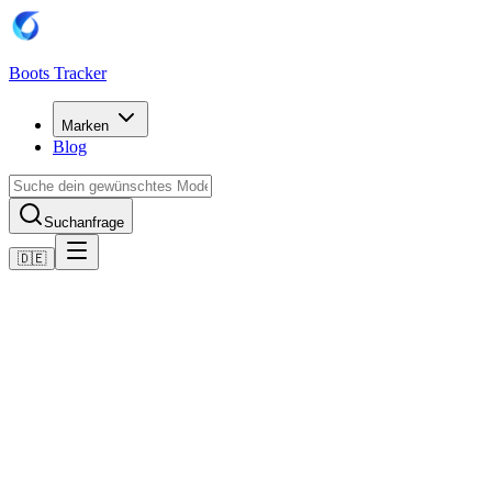
Boots Tracker
Marken
Blog
Suchanfrage
🇩🇪
Home
Adidas Fußballschuhe
Adidas Copa Pure II+ Firm Ground Boots
Jetzt kaufen