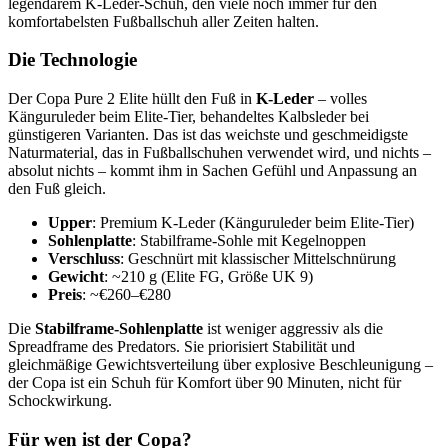
legendärem K-Leder-Schuh, den viele noch immer für den
komfortabelsten Fußballschuh aller Zeiten halten.
Die Technologie
Der Copa Pure 2 Elite hüllt den Fuß in
K-Leder
– volles
Känguruleder beim Elite-Tier, behandeltes Kalbsleder bei
günstigeren Varianten. Das ist das weichste und geschmeidigste
Naturmaterial, das in Fußballschuhen verwendet wird, und nichts –
absolut nichts – kommt ihm in Sachen Gefühl und Anpassung an
den Fuß gleich.
Upper
: Premium K-Leder (Känguruleder beim Elite-Tier)
Sohlenplatte
: Stabilframe-Sohle mit Kegelnoppen
Verschluss
: Geschnürt mit klassischer Mittelschnürung
Gewicht
: ~210 g (Elite FG, Größe UK 9)
Preis
: ~€260–€280
Die
Stabilframe-Sohlenplatte
ist weniger aggressiv als die
Spreadframe des Predators. Sie priorisiert Stabilität und
gleichmäßige Gewichtsverteilung über explosive Beschleunigung –
der Copa ist ein Schuh für Komfort über 90 Minuten, nicht für
Schockwirkung.
Für wen ist der Copa?