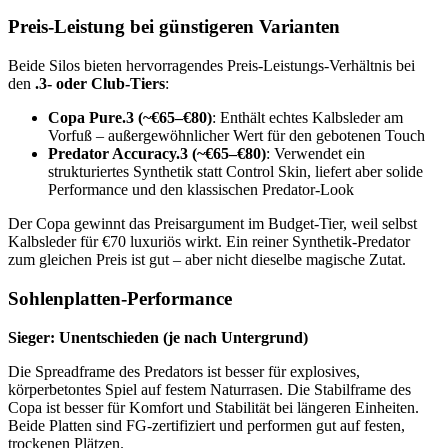
Preis-Leistung bei günstigeren Varianten
Beide Silos bieten hervorragendes Preis-Leistungs-Verhältnis bei
den
.3- oder Club-Tiers
:
Copa Pure.3 (~€65–€80)
: Enthält echtes Kalbsleder am
Vorfuß – außergewöhnlicher Wert für den gebotenen Touch
Predator Accuracy.3 (~€65–€80)
: Verwendet ein
strukturiertes Synthetik statt Control Skin, liefert aber solide
Performance und den klassischen Predator-Look
Der Copa gewinnt das Preisargument im Budget-Tier, weil selbst
Kalbsleder für €70 luxuriös wirkt. Ein reiner Synthetik-Predator
zum gleichen Preis ist gut – aber nicht dieselbe magische Zutat.
Sohlenplatten-Performance
Sieger: Unentschieden (je nach Untergrund)
Die Spreadframe des Predators ist besser für explosives,
körperbetontes Spiel auf festem Naturrasen. Die Stabilframe des
Copa ist besser für Komfort und Stabilität bei längeren Einheiten.
Beide Platten sind FG-zertifiziert und performen gut auf festen,
trockenen Plätzen.