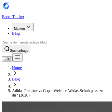
Boots Tracker
Marken
Blog
Suchanfrage
🇩🇪
Home
Blog
Adidas Predator vs Copa: Welcher Adidas-Schuh passt zu
dir? (2026)