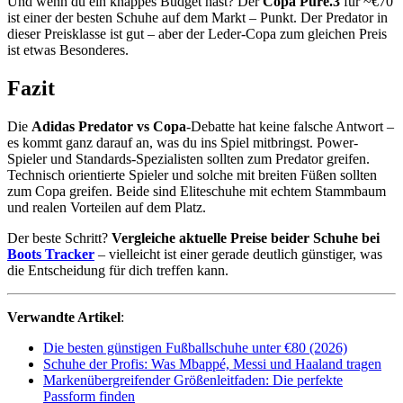
Und wenn du ein knappes Budget hast? Der
Copa Pure.3
für ~€70
ist einer der besten Schuhe auf dem Markt – Punkt. Der Predator in
dieser Preisklasse ist gut – aber der Leder-Copa zum gleichen Preis
ist etwas Besonderes.
Fazit
Die
Adidas Predator vs Copa
-Debatte hat keine falsche Antwort –
es kommt ganz darauf an, was du ins Spiel mitbringst. Power-
Spieler und Standards-Spezialisten sollten zum Predator greifen.
Technisch orientierte Spieler und solche mit breiten Füßen sollten
zum Copa greifen. Beide sind Eliteschuhe mit echtem Stammbaum
und realen Vorteilen auf dem Platz.
Der beste Schritt?
Vergleiche aktuelle Preise beider Schuhe bei
Boots Tracker
– vielleicht ist einer gerade deutlich günstiger, was
die Entscheidung für dich treffen kann.
Verwandte Artikel
:
Die besten günstigen Fußballschuhe unter €80 (2026)
Schuhe der Profis: Was Mbappé, Messi und Haaland tragen
Markenübergreifender Größenleitfaden: Die perfekte
Passform finden