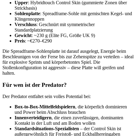
Upper
: Hybridtouch Control Skin (gummierte Zonen über
Strickbasis)
Sohlenplatte
: Spreadframe-Sohle mit gemischten Kegel- und
Klingennoppen
Verschluss
: Geschnürt mit symmetrischer
Standardplatzierung
Gewicht
: ~230 g (Elite FG, Größe UK 9)
Preis
: ~€270–€290
Die Spreadframe-Sohlenplatte ist darauf ausgelegt, Energie beim
Beschleunigen von der Ferse bis zur Zehenspitze zu verteilen – ideal
für explosive Sprints und körperbetontes Spiel. Die
Stollenkonfiguration ist aggressiv – diese Platte will greifen und
halten.
Für wen ist der Predator?
Der Predator entfaltet sein volles Potential bei:
Box-to-Box-Mittelfeldspielern
, die körperlich dominieren
und Power beim Abschluss brauchen
Innenverteidigern
, die einen zuverlässigen, dominanten
Kontakt in der Luft und am Boden wollen
Standardsituations-Spezialisten
– der Control Skin ist
außergewöhnlich für Freistoß- und Eckballhereingaben